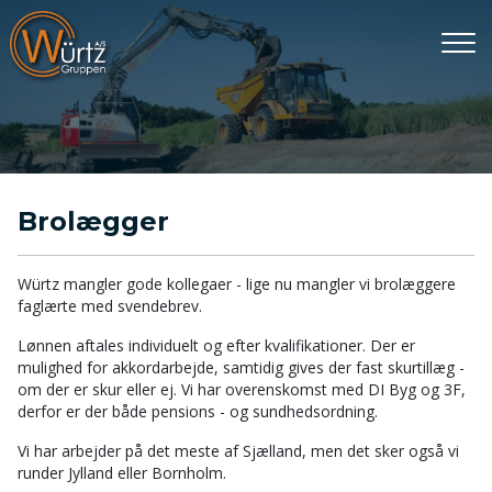
Gå
til
hovedindhold
Brolægger
Würtz mangler gode kollegaer - lige nu mangler vi brolæggere
faglærte med svendebrev.
Lønnen aftales individuelt og efter kvalifikationer. Der er
mulighed for akkordarbejde, samtidig gives der fast skurtillæg -
om der er skur eller ej. Vi har overenskomst med DI Byg og 3F,
derfor er der både pensions - og sundhedsordning.
Vi har arbejder på det meste af Sjælland, men det sker også vi
runder Jylland eller Bornholm.