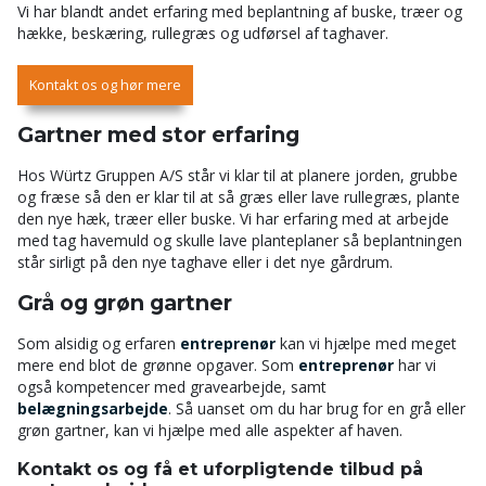
Vi har blandt andet erfaring med beplantning af buske, træer og
hække, beskæring, rullegræs og udførsel af taghaver.
Kontakt os og hør mere
Gartner med stor erfaring
Hos Würtz Gruppen A/S står vi klar til at planere jorden, grubbe
og fræse så den er klar til at så græs eller lave rullegræs, plante
den nye hæk, træer eller buske. Vi har erfaring med at arbejde
med tag havemuld og skulle lave planteplaner så beplantningen
står sirligt på den nye taghave eller i det nye gårdrum.
Grå og grøn gartner
Som alsidig og erfaren
entreprenør
kan vi hjælpe med meget
mere end blot de grønne opgaver. Som
entreprenør
har vi
også kompetencer med gravearbejde, samt
belægningsarbejde
. Så uanset om du har brug for en grå eller
grøn gartner, kan vi hjælpe med alle aspekter af haven.
Kontakt os og få et uforpligtende tilbud på