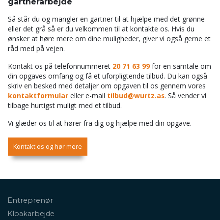
gartnerarbejde
Så står du og mangler en gartner til at hjælpe med det grønne
eller det grå så er du velkommen til at kontakte os. Hvis du
ønsker at høre mere om dine muligheder, giver vi også gerne et
råd med på vejen.
Kontakt os på telefonnummeret
20 71 63 99
for en samtale om
din opgaves omfang og få et uforpligtende tilbud. Du kan også
skriv en besked med detaljer om opgaven til os gennem vores
kontaktformular
eller e-mail
tilbud@wurtz.as
. Så vender vi
tilbage hurtigst muligt med et tilbud.
Vi glæder os til at hører fra dig og hjælpe med din opgave.
Kontakt os og hør mere
Primær
Entreprenør
navigation
Kloakarbejde