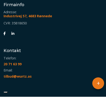
Firmainfo
Adresse:
Industrivej 57, 4683 Rønnede
CVR: 35818650
Kontakt
Telefon:
20 71 63 99
Email:
tilbud@wurtz.as
+
Copyright © 2026 - Würtz Gruppen A/S
, CVR 35818650
|
Privatlivspolitik
|
Cookiepolitik