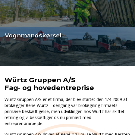
Vognmandskørsel
Würtz Gruppen A/S
Fag- og hovedentreprise
Würtz Gruppen A/S er et firma, der blev startet den 1/4 2009 af
brolægger Rene Würtz – dengang var brolægning firmaets
primære beskæftigelse, men udviklingen hos Würtz har skiftet
retning og vi beskæftiger os nu primært med
entreprenørarbejde.
Würtz Gruppen A/S drives af René og Louise Würtz med Karsten