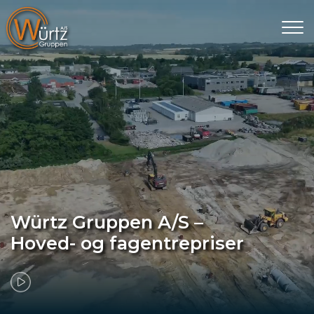
Gå
til
hovedindhold
Würtz Gruppen A/S –
Hoved- og fagentrepriser