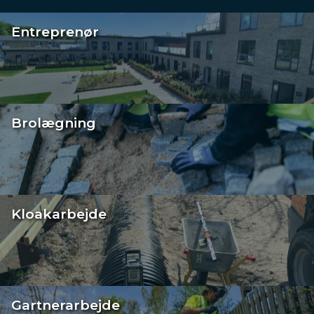
Entreprenør
Brolægning
Kloakarbejde
Gartnerarbejde