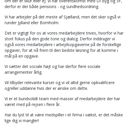
om der er skur eller ej. Vi har overenskomst med DI Byg og 3F,
derfor er der både pensions - og sundhedsordning.
Vi har arbejder på det meste af Sjælland, men det sker også vi
runder Jylland eller Bornholm.
Det er vigtigt for os at vores medarbejdere trives, hvorfor vi har
stort fokus på den gode tone og dialog. Derfor inddrager vi
også vores medarbejdere i arbejdsopgaverne på de forskellige
opgaver, for at nå frem til den bedste løsning for at komme i
mål på en opgave.
Vi sætter det sociale højt og har derfor flere sociale
arrangementer årlig.
Vil tilbyder relevante kurser og vi vil altid gerne opkvalificere
og/eller uddanne hvis der er ønske om dette.
Vi er et bundsolidt team med masser af medarbejdere der har
været med på rejsen i flere år.
Har du lyst til at være medspiller i et firma i vækst, er det måske
lige dig vi mangler!