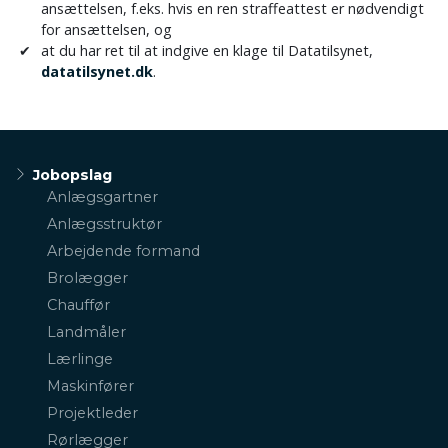
ansættelsen, f.eks. hvis en ren straffeattest er nødvendigt
for ansættelsen, og
at du har ret til at indgive en klage til Datatilsynet,
datatilsynet.dk
.
Primær
Jobopslag
navigation
Anlægsgartner
Anlægsstruktør
Arbejdende formand
Brolægger
Chauffør
Landmåler
Lærlinge
Maskinfører
Projektleder
Rørlægger