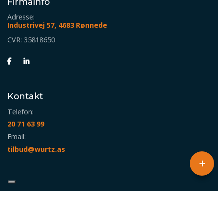
Firmainfo
Adresse:
Industrivej 57, 4683 Rønnede
CVR: 35818650
Kontakt
Telefon:
20 71 63 99
Email:
tilbud@wurtz.as
+
Copyright © 2026 - Würtz Gruppen A/S
, CVR 35818650
|
Privatlivspolitik
|
Cookiepolitik