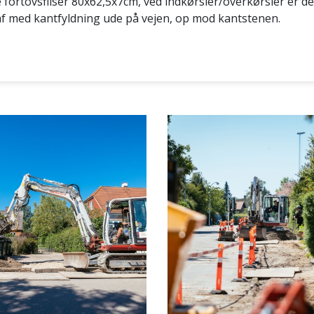
 fortovsfliser 80x62,5x7cm, ved indkørsler/overkørsler er der
 af med kantfyldning ude på vejen, op mod kantstenen.