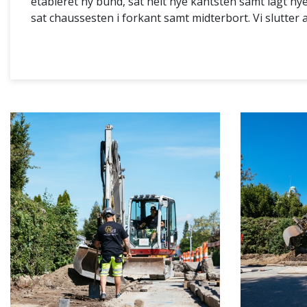
etableret ny bund, sat helt nye kantsten samt lagt nye
sat chaussesten i forkant samt midterbort. Vi slutter