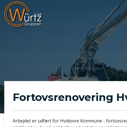
Gå
til
hovedindhold
Fortovsrenovering 
Arbejdet er udført for Hvidovre Kommune - fortovsren