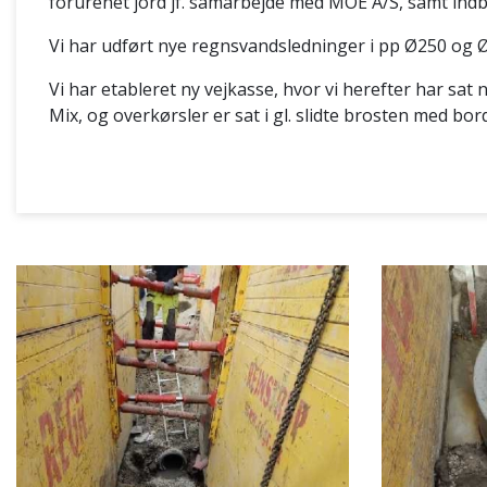
forurenet jord jf. samarbejde med MOE A/S, samt indb
Vi har udført nye regnsvandsledninger i pp Ø250 og 
Vi har etableret ny vejkasse, hvor vi herefter har sat 
Mix, og overkørsler er sat i gl. slidte brosten med bord