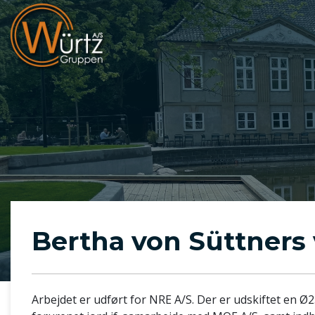
Gå
til
hovedindhold
Bertha von Süttners 
Arbejdet er udført for NRE A/S. Der er udskiftet en Ø2