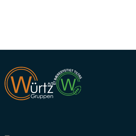
Sideinddeling
Copyright © 2026 - Würtz Gruppen A/S
, CVR 35818650
|
Privatlivspolitik
|
Cook