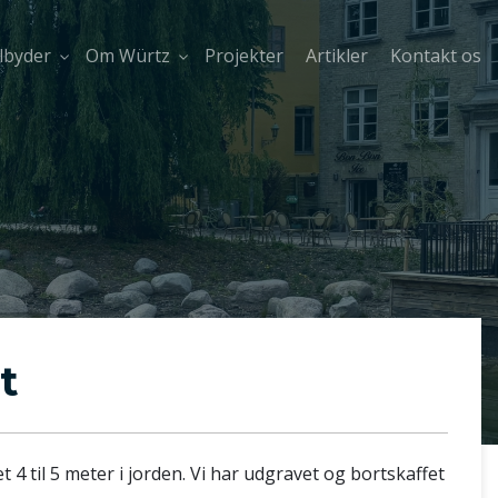
ilbyder
Om Würtz
Projekter
Artikler
Kontakt os
t
 4 til 5 meter i jorden. Vi har udgravet og bortskaffet