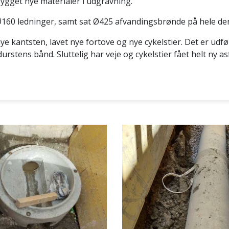
ygget nye materialer i udgravning.
Ø160 ledninger, samt sat Ø425 afvandingsbrønde på hele de
nye kantsten, lavet nye fortove og nye cykelstier. Det er udf
urstens bånd. Sluttelig har veje og cykelstier fået helt ny asf